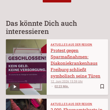
Das könnte Dich auch
interessieren
AKTUELLES AUS DER REGION
Protest gegen
Sparmaßnahmen:
Diakoniekrankenhaus
Freiburg schließt
symbolisch seine Türen
12. Juni 2026
15:59
bookmark_border
02:23 Min.
AKTUELLES AUS DER REGION
2.000. Ehrenamtskarte in