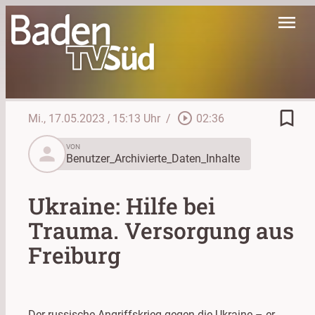
menu
bookmark_border
play_circle_outline
Mi., 17.05.2023
, 15:13 Uhr
/
02:36
person
VON
Benutzer_Archivierte_Daten_Inhalte
Ukraine: Hilfe bei
Trauma. Versorgung aus
Freiburg
Der russische Angriffskrieg gegen die Ukraine – er