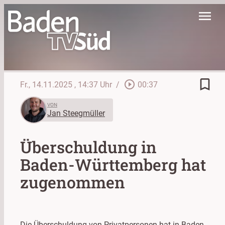
menu
bookmark_border
play_circle_outline
Fr., 14.11.2025
, 14:37 Uhr
/
00:37
VON
Jan Steegmüller
Überschuldung in
Baden-Württemberg hat
zugenommen
Die Überschuldung von Privatpersonen hat in Baden-