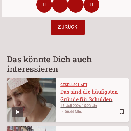
ZURÜCK
Das könnte Dich auch
interessieren
GESELLSCHAFT
Das sind die häufigsten
Gründe für Schulden
15. Juli 2026
15:23
bookmark_border
00:44 Min.