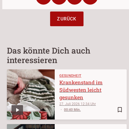
ZURÜCK
Das könnte Dich auch
interessieren
GESUNDHEIT
Krankenstand im
Südwesten leicht
gesunken
27. Juli 2026
12:34
bookmark_border
00:40 Min.