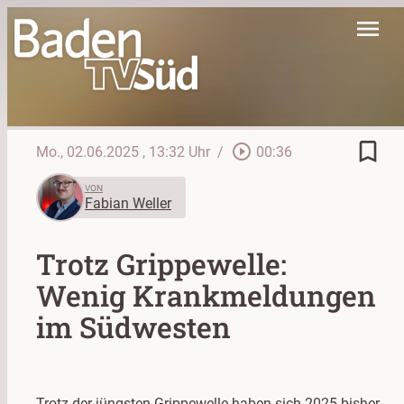
menu
bookmark_border
play_circle_outline
Mo., 02.06.2025
, 13:32 Uhr
/
00:36
VON
Fabian Weller
Trotz Grippewelle:
Wenig Krankmeldungen
im Südwesten
Trotz der jüngsten Grippewelle haben sich 2025 bisher