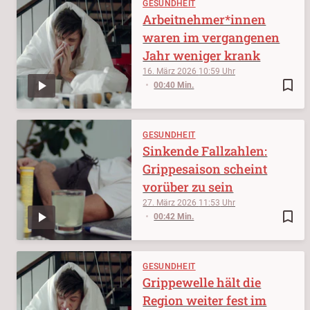
GESUNDHEIT
Arbeitnehmer*innen
waren im vergangenen
Jahr weniger krank
16. März 2026
10:59
bookmark_border
00:40 Min.
GESUNDHEIT
Sinkende Fallzahlen:
Grippesaison scheint
vorüber zu sein
27. März 2026
11:53
bookmark_border
00:42 Min.
GESUNDHEIT
Grippewelle hält die
Region weiter fest im