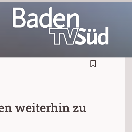
bookmark_border
en weiterhin zu