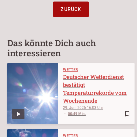
ZURÜCK
Das könnte Dich auch
interessieren
WETTER
Deutscher Wetterdienst
bestätigt
Temperaturrekorde vom
Wochenende
29. Juni 2026
16:03
bookmark_border
00:49 Min.
WETTER