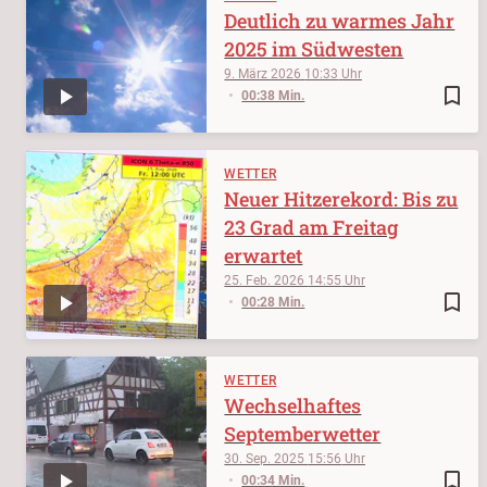
Deutlich zu warmes Jahr
2025 im Südwesten
9. März 2026
10:33
bookmark_border
00:38 Min.
WETTER
Neuer Hitzerekord: Bis zu
23 Grad am Freitag
erwartet
25. Feb. 2026
14:55
bookmark_border
00:28 Min.
WETTER
Wechselhaftes
Septemberwetter
30. Sep. 2025
15:56
bookmark_border
00:34 Min.