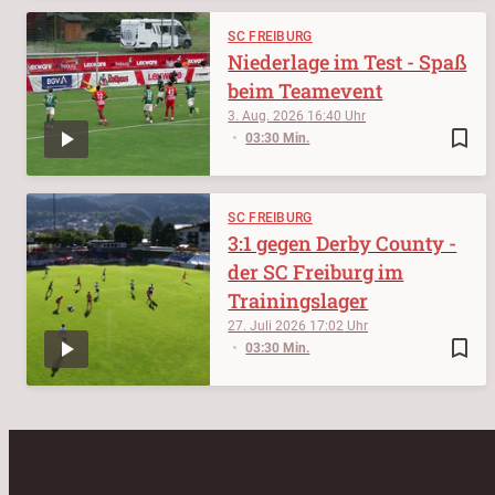
SC FREIBURG
Niederlage im Test - Spaß
beim Teamevent
3. Aug. 2026
16:40
bookmark_border
03:30 Min.
SC FREIBURG
3:1 gegen Derby County -
der SC Freiburg im
Trainingslager
27. Juli 2026
17:02
bookmark_border
03:30 Min.