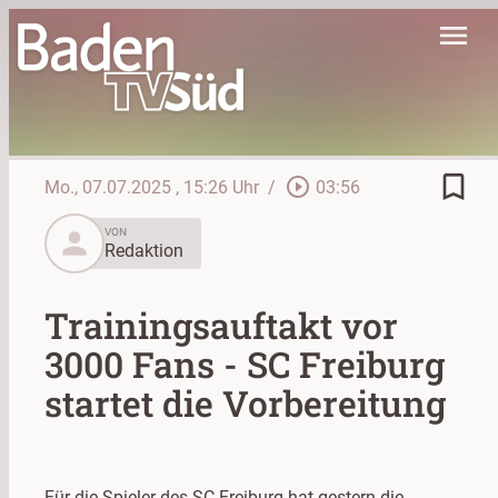
menu
bookmark_border
play_circle_outline
Mo., 07.07.2025
, 15:26 Uhr
/
03:56
person
VON
Redaktion
Trainingsauftakt vor
3000 Fans - SC Freiburg
startet die Vorbereitung
Für die Spieler des SC Freiburg hat gestern die