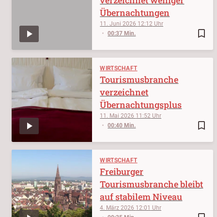
Übernachtungen
11. Juni 2026
12:12
bookmark_border
00:37 Min.
WIRTSCHAFT
Tourismusbranche
verzeichnet
Übernachtungsplus
11. Mai 2026
11:52
bookmark_border
00:40 Min.
WIRTSCHAFT
Freiburger
Tourismusbranche bleibt
auf stabilem Niveau
4. März 2026
12:01