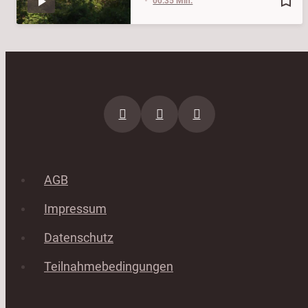
bookmark_border
00:35 Min.
AGB
Impressum
Datenschutz
Teilnahmebedingungen