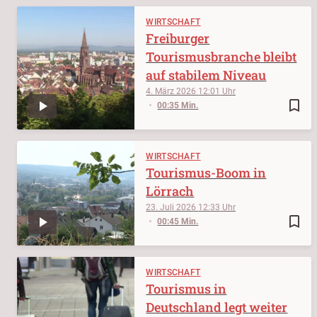
WIRTSCHAFT
Freiburger
Tourismusbranche bleibt
auf stabilem Niveau
4. März 2026
12:01
bookmark_border
00:35 Min.
WIRTSCHAFT
Tourismus-Boom in
Lörrach
23. Juli 2026
12:33
bookmark_border
00:45 Min.
WIRTSCHAFT
Tourismus in
Deutschland legt weiter