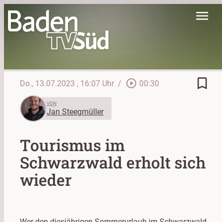
menu
bookmark_border
play_circle_outline
Do., 13.07.2023
, 16:07 Uhr
/
00:30
VON
Jan Steegmüller
Tourismus im
Schwarzwald erholt sich
wieder
Wer den diesjährigen Sommerurlaub im Schwarzwald