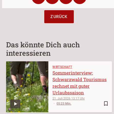
ZURÜCK
Das könnte Dich auch
interessieren
WIRTSCHAFT
Sommerinterview:
Schwarzwald Tourismus
rechnet mit guter
Urlaubssaison
21. Juli 2026
13:17
bookmark_border
05:23 Min.