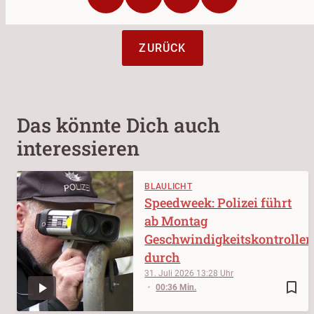
ZURÜCK
Das könnte Dich auch
interessieren
BLAULICHT
Speedweek: Polizei führt
ab Montag
Geschwindigkeitskontrolle
durch
31. Juli 2026
13:28
bookmark_border
00:36 Min.