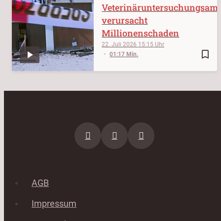
Veterinäruntersuchungsam
verursacht
Millionenschaden
22. Juli 2026
15:15
bookmark_border
01:17 Min.
AGB
Impressum