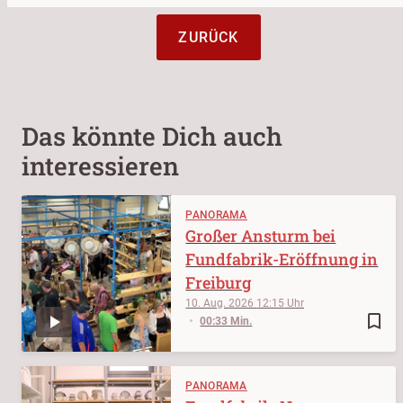
ZURÜCK
Das könnte Dich auch
interessieren
PANORAMA
Großer Ansturm bei
Fundfabrik-Eröffnung in
Freiburg
10. Aug. 2026
12:15
bookmark_border
00:33 Min.
PANORAMA