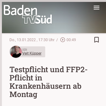
menu
bookmark_border
play_circle_outline
Do., 13.01.2022
, 17:30 Uhr
/
00:49
VON
Veit Küpper
Testpflicht und FFP2-
Pflicht in
Krankenhäusern ab
Montag