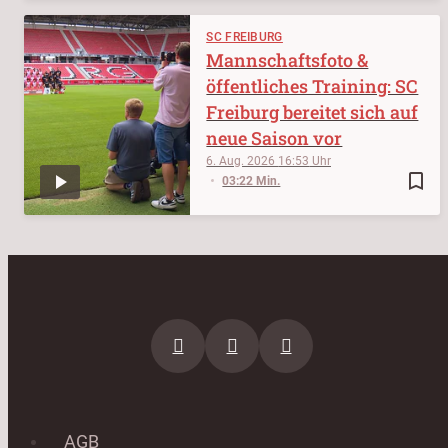
SC FREIBURG
Mannschaftsfoto &
öffentliches Training: SC
Freiburg bereitet sich auf
neue Saison vor
6. Aug. 2026
16:53
bookmark_border
03:22 Min.
AGB