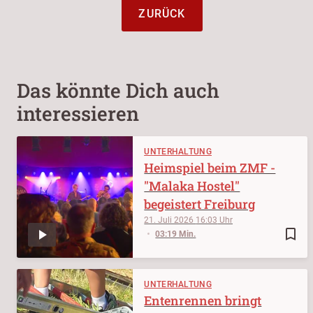
ZURÜCK
Das könnte Dich auch
interessieren
UNTERHALTUNG
Heimspiel beim ZMF -
"Malaka Hostel"
begeistert Freiburg
21. Juli 2026
16:03
bookmark_border
03:19 Min.
UNTERHALTUNG
Entenrennen bringt