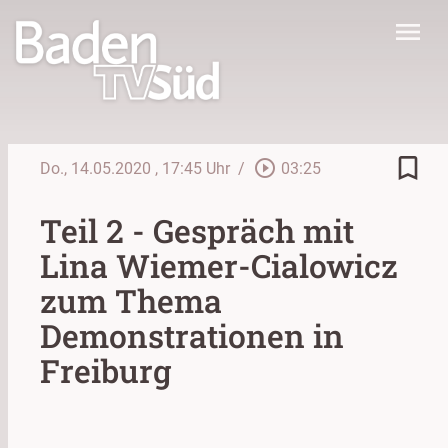
menu
bookmark_border
play_circle_outline
Do., 14.05.2020
, 17:45 Uhr
/
03:25
Teil 2 - Gespräch mit
Lina Wiemer-Cialowicz
zum Thema
Demonstrationen in
Freiburg