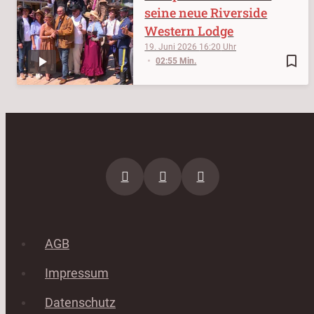
seine neue Riverside
Western Lodge
19. Juni 2026
16:20
bookmark_border
02:55 Min.
AGB
Impressum
Datenschutz