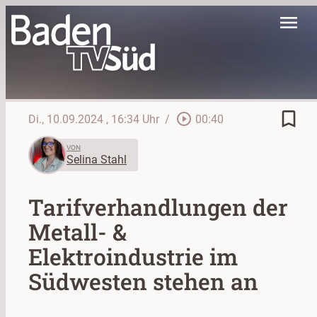
menu
bookmark_border
play_circle_outline
Di., 10.09.2024
, 16:34 Uhr
/
00:40
VON
Selina Stahl
Tarifverhandlungen der
Metall- &
Elektroindustrie im
Südwesten stehen an