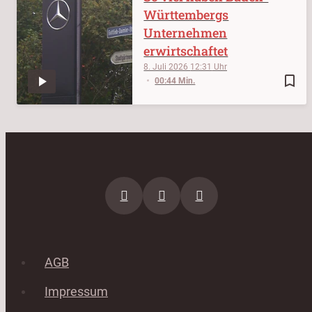
Württembergs
Unternehmen
erwirtschaftet
8. Juli 2026
12:31
bookmark_border
00:44 Min.
AGB
Impressum