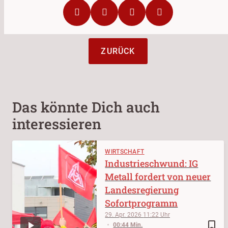
ZURÜCK
Das könnte Dich auch
interessieren
WIRTSCHAFT
Industrieschwund: IG
Metall fordert von neuer
Landesregierung
Sofortprogramm
29. Apr. 2026
11:22
bookmark_border
00:44 Min.