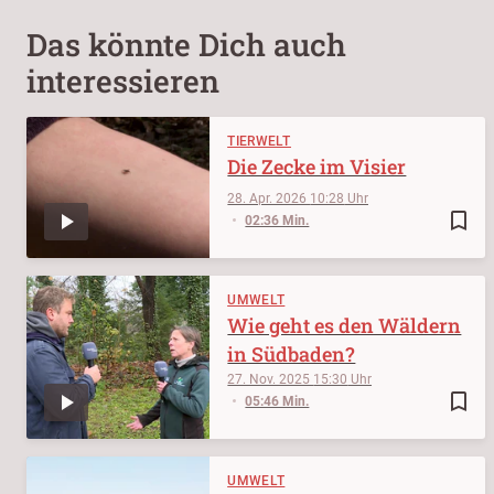
Das könnte Dich auch
interessieren
TIERWELT
Die Zecke im Visier
28. Apr. 2026
10:28
bookmark_border
02:36 Min.
UMWELT
Wie geht es den Wäldern
in Südbaden?
27. Nov. 2025
15:30
bookmark_border
05:46 Min.
UMWELT