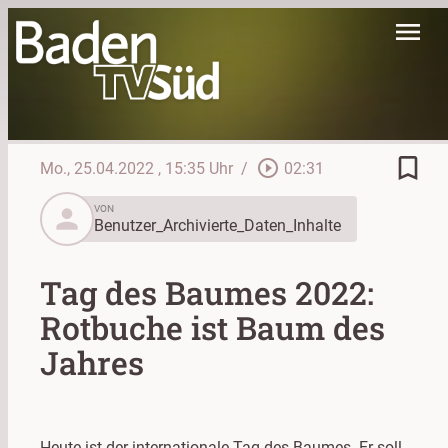
menu
bookmark_border
play_circle_outline
Mo., 25.04.2022
, 15:35 Uhr
/
02:31
person
VON
Benutzer_Archivierte_Daten_Inhalte
Tag des Baumes 2022:
Rotbuche ist Baum des
Jahres
Heute ist der internationale Tag des Baumes. Er soll