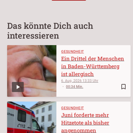
Das könnte Dich auch
interessieren
GESUNDHEIT
Ein Drittel der Menschen
in Baden-Württemberg
ist allergisch
6. Aug. 2026
13:33
bookmark_border
00:34 Min.
GESUNDHEIT
Juni forderte mehr
Hitzetote als bisher
angenommen