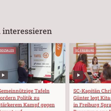
 interessieren
SOZIALES
SC FREIBURG
Gemeinnützige Tafeln
SC-Kapitän Chri
fordern Politik zu
Günter legt Kit
stärkerem Kampf gegen
in Freiburg Spr