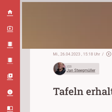
play_circle_outline
Mi., 26.04.2023
, 15:18 Uhr
/
VON
Jan Steegmüller
Tafeln erha