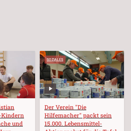
SOZIALES
stian
Der Verein "Die
a-Kindern
Hilfemacher" packt sein
ache und
15.000. Lebensmittel-