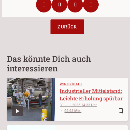
ZURÜCK
Das könnte Dich auch
interessieren
WIRTSCHAFT
Industrieller Mittelstand:
Leichte Erholung spürbar
31. Juli 2026
14:33
bookmark_border
02:08 Min.