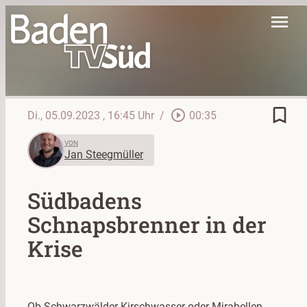
menu
bookmark_border
play_circle_outline
Di., 05.09.2023
, 16:45 Uhr
/
00:35
VON
Jan Steegmüller
Südbadens
Schnapsbrenner in der
Krise
Ob Schwarzwälder Kirschwasser oder Mirabellen