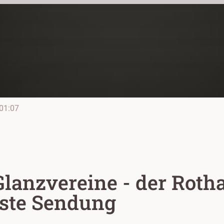
01:07
lanzvereine - der Roth
hste Sendung