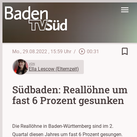
menu
bookmark_border
play_circle_outline
Mo., 29.08.2022
, 15:59 Uhr
/
00:31
VON
Ella Lescow (Elternzeit)
Südbaden: Reallöhne um
fast 6 Prozent gesunken
Die Reallöhne in Baden-Württemberg sind im 2.
Quartal diesen Jahres um fast 6 Prozent gesungen.