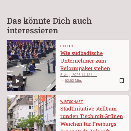
Das könnte Dich auch
interessieren
POLITIK
Wie südbadische
Unternehmer zum
Reformpaket stehen
5. Aug. 2026
14:43
bookmark_border
02:03 Min.
WIRTSCHAFT
Stadtinitative stellt am
runden Tisch mit Grünen
Weichen für Freiburgs