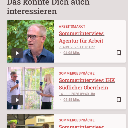
Das könnte Dich auch
interessieren
ARBEITSMARKT
Sommerinterview:
Agentur für Arbeit
7. Aug. 2026
11:16
bookmark_border
04:08 Min.
SOMMERGESPRÄCHE
Sommerinterview: IHK
Südlicher Oberrhein
14. Juli 2026
09:40
bookmark_border
05:45 Min.
SOMMERGESPRÄCHE
Sommerinterview: