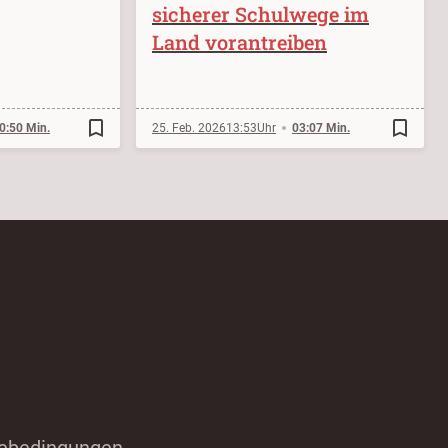
sicherer Schulwege im
Land vorantreiben
bookmark_border
bookmark_border
0:50 Min.
25. Feb. 2026
13:53
03:07 Min.