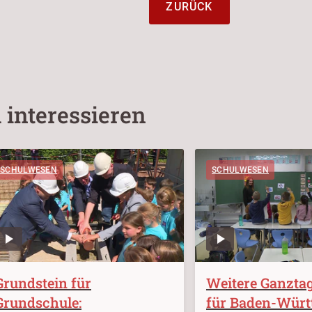
ZURÜCK
 interessieren
SCHULWESEN
SCHULWESEN
Grundstein für
Weitere Ganzta
Grundschule:
für Baden-Würt