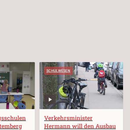
SCHULWESEN
gsschulen
Verkehrsminister
temberg
Hermann will den Ausbau