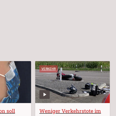
VERKEHR
n soll
Weniger Verkehrstote im