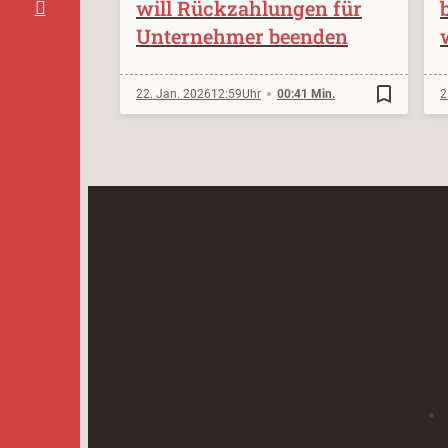
will Rückzahlungen für
Unternehmer beenden
bookmark_border
22. Jan. 2026
12:59
00:41 Min.
2