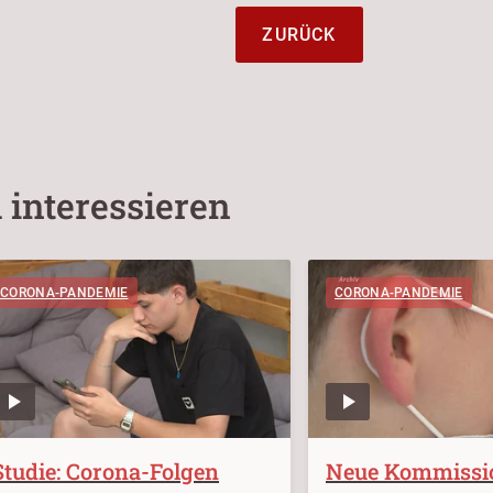
ZURÜCK
 interessieren
CORONA-PANDEMIE
CORONA-PANDEMIE
Studie: Corona-Folgen
Neue Kommissio