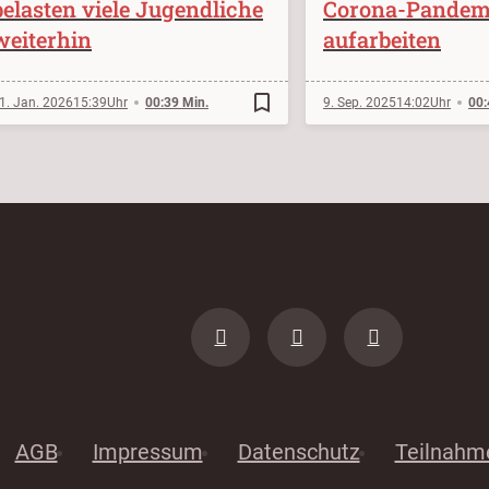
belasten viele Jugendliche
Corona-Pandem
weiterhin
aufarbeiten
bookmark_border
1. Jan. 2026
15:39
00:39 Min.
9. Sep. 2025
14:02
00:
AGB
Impressum
Datenschutz
Teilnahm