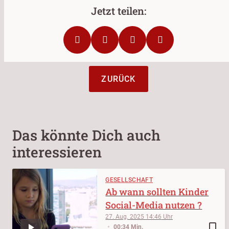
ZURÜCK
Das könnte Dich auch
interessieren
GESELLSCHAFT
Ab wann sollten Kinder
Social-Media nutzen ?
27. Aug. 2025
14:46
bookmark_border
00:34 Min.