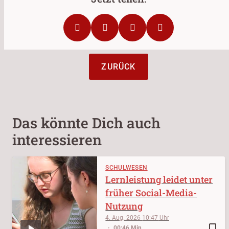
ZURÜCK
Das könnte Dich auch
interessieren
SCHULWESEN
Lernleistung leidet unter
früher Social-Media-
Nutzung
4. Aug. 2026
10:47
bookmark_border
00:46 Min.