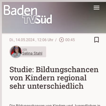
menu
bookmark_border
play_circle_outline
Di., 14.05.2024
, 12:06 Uhr
/
00:45
VON
Selina Stahl
Studie: Bildungschancen
von Kindern regional
sehr unterschiedlich
Die Bildungschancen von Kindern und Jugendlichen in