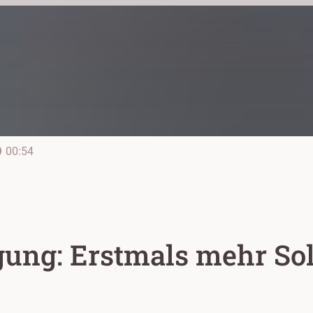
line
00:54
ung: Erstmals mehr Sol