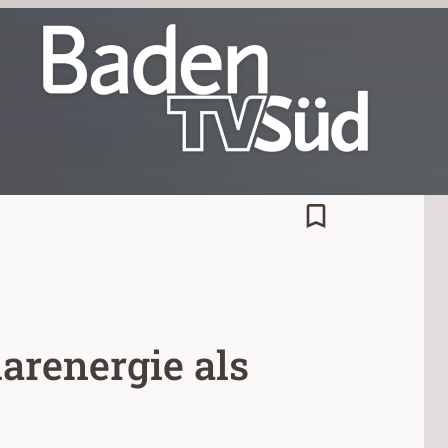
bookmark_border
arenergie als