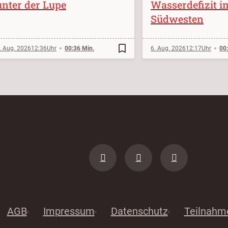
unter der Lupe
Wasserdefizit i
Südwesten
bookmark_border
. Aug. 2026
12:36
00:36 Min.
6. Aug. 2026
12:17
00
AGB
Impressum
Datenschutz
Teilnahm