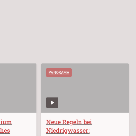
PANORAMA
rium
Neue Regeln bei
ches
Niedrigwasser: