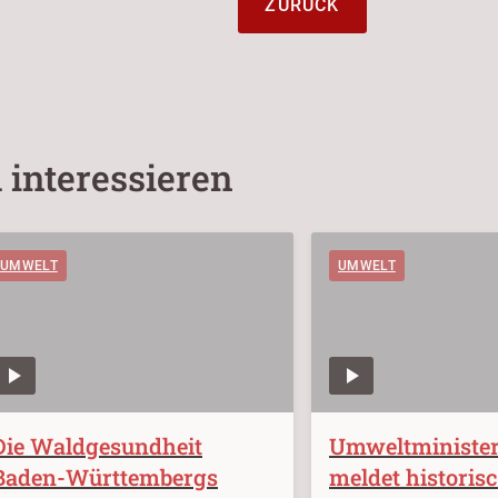
ZURÜCK
 interessieren
UMWELT
UMWELT
Die Waldgesundheit
Umweltministe
Baden-Württembergs
meldet historis