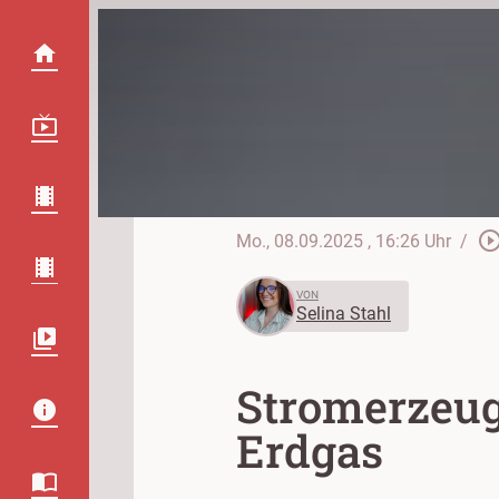
play_circle_out
Mo., 08.09.2025
, 16:26 Uhr
/
VON
Selina Stahl
Stromerzeug
Erdgas