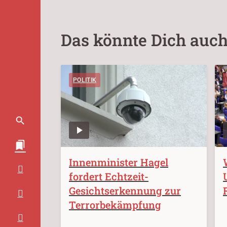
Das könnte Dich auch
POLITIK
Innenminister Hagel
fordert Echtzeit-
Gesichtserkennung zur
Terrorbekämpfung