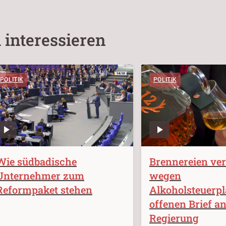
 interessieren
POLITIK
POLITIK
Wie südbadische
Brennereien ve
Unternehmer zum
wegen
Reformpaket stehen
Alkoholsteuerp
offenen Brief an
Regierung