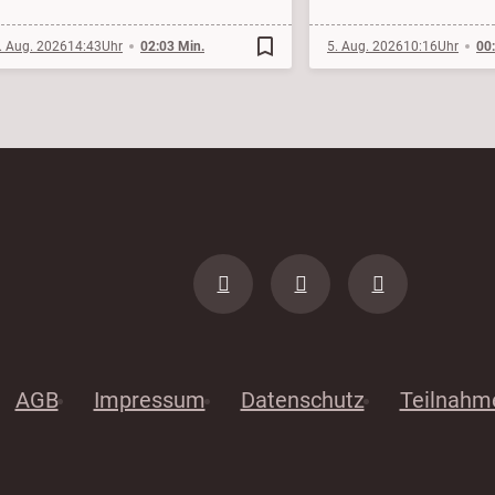
bookmark_border
. Aug. 2026
14:43
02:03 Min.
5. Aug. 2026
10:16
00
AGB
Impressum
Datenschutz
Teilnahm