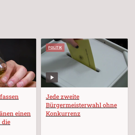
POLITIK
rfassen
Jede zweite
Bürgermeisterwahl ohne
länen einen
Konkurrenz
 die