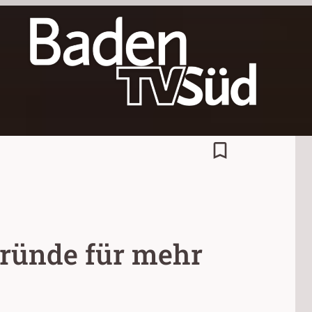
bookmark_border
 Gründe für mehr