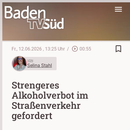
menu
bookmark_border
play_circle_outline
Fr., 12.06.2026
, 13:25 Uhr
/
00:55
VON
Selina Stahl
Strengeres
Alkoholverbot im
Straßenverkehr
gefordert