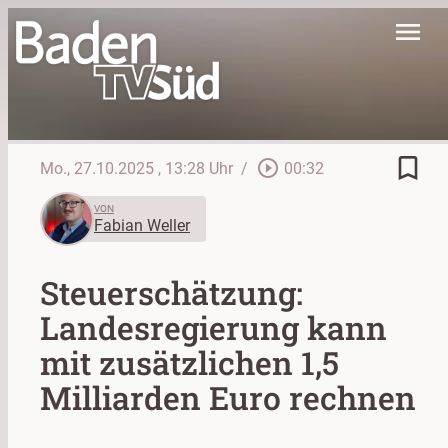
menu
bookmark_border
play_circle_outline
Mo., 27.10.2025
, 13:28 Uhr
/
00:32
VON
Fabian Weller
Steuerschätzung:
Landesregierung kann
mit zusätzlichen 1,5
Milliarden Euro rechnen