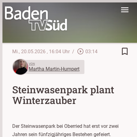
menu
bookmark_border
play_circle_outline
Mi., 20.05.2026
, 16:04 Uhr
/
03:14
VON
Martha Martin-Humpert
Steinwasenpark plant
Winterzauber
Der Steinwasenpark bei Oberried hat erst vor zwei
Jahren sein fünfzigjähriges Bestehen gefeiert.