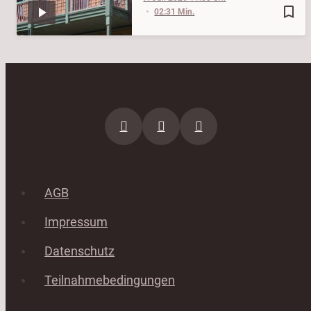
bookmark_border
02:31 Min.
AGB
Impressum
Datenschutz
Teilnahmebedingungen