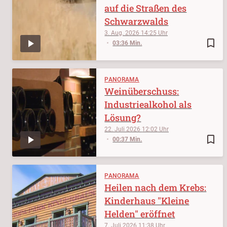
auf die Straßen des
Schwarzwalds
3. Aug. 2026
14:25
bookmark_border
03:36 Min.
PANORAMA
Weinüberschuss:
Industriealkohol als
Lösung?
22. Juli 2026
12:02
bookmark_border
00:37 Min.
PANORAMA
Heilen nach dem Krebs:
Kinderhaus "Kleine
Helden" eröffnet
7. Juli 2026
11:38