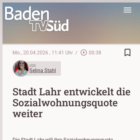
menu
bookmark_border
play_circle_outline
Mo., 20.04.2026
, 11:41 Uhr
/
00:38
VON
Selina Stahl
Stadt Lahr entwickelt die
Sozialwohnungsquote
weiter
Die Stadt Lahr will ihre Sozialwohnungsquote