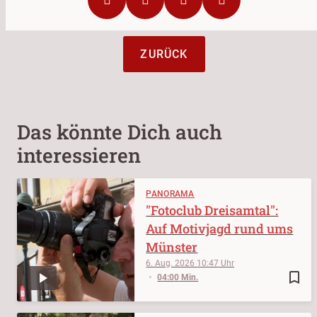
ZURÜCK
Das könnte Dich auch
interessieren
PANORAMA
"Fotoclub Dreisamtal":
Auf Motivjagd rund ums
Münster
6. Aug. 2026
10:47
bookmark_border
04:00 Min.