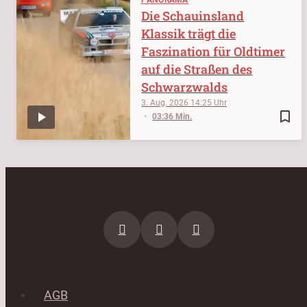
Die Schauinsland
Klassik trägt die
Faszination für Oldtimer
auf die Straßen des
Schwarzwalds
3. Aug. 2026
14:25
bookmark_border
03:36 Min.
AGB