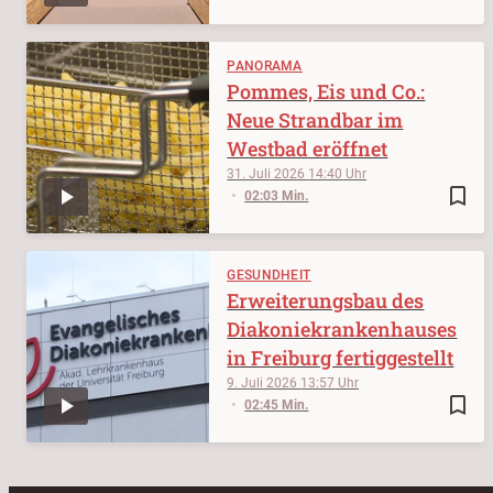
PANORAMA
Pommes, Eis und Co.:
Neue Strandbar im
Westbad eröffnet
31. Juli 2026
14:40
bookmark_border
02:03 Min.
GESUNDHEIT
Erweiterungsbau des
Diakoniekrankenhauses
in Freiburg fertiggestellt
9. Juli 2026
13:57
bookmark_border
02:45 Min.