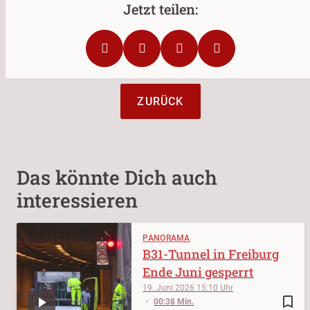
ZURÜCK
Das könnte Dich auch
interessieren
PANORAMA
B31-Tunnel in Freiburg
Ende Juni gesperrt
19. Juni 2026
15:10
bookmark_border
00:38 Min.