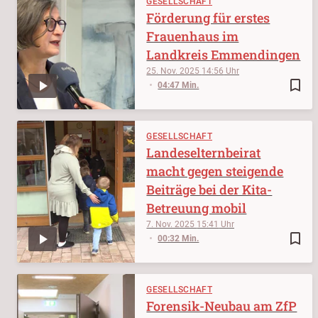
GESELLSCHAFT
Förderung für erstes
Frauenhaus im
Landkreis Emmendingen
25. Nov. 2025
14:56
bookmark_border
04:47 Min.
GESELLSCHAFT
Landeselternbeirat
macht gegen steigende
Beiträge bei der Kita-
Betreuung mobil
7. Nov. 2025
15:41
bookmark_border
00:32 Min.
GESELLSCHAFT
Forensik-Neubau am ZfP