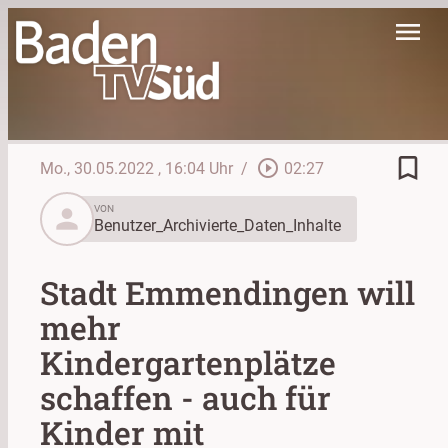
menu
bookmark_border
play_circle_outline
Mo., 30.05.2022
, 16:04 Uhr
/
02:27
person
VON
Benutzer_Archivierte_Daten_Inhalte
Stadt Emmendingen will
mehr
Kindergartenplätze
schaffen - auch für
Kinder mit