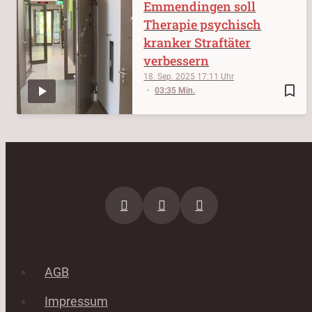
Emmendingen soll
Therapie psychisch
kranker Straftäter
verbessern
18. Sep. 2025
17:11
bookmark_border
03:35 Min.
AGB
Impressum