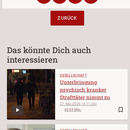
ZURÜCK
Das könnte Dich auch
interessieren
GESELLSCHAFT
Unterbringung
psychisch kranker
Strafttäter nimmt zu
27. Mai 2026
16:11
bookmark_border
02:59 Min.