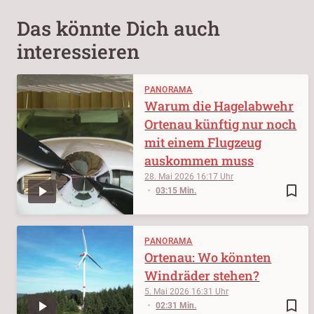
Das könnte Dich auch
interessieren
PANORAMA
Warum die Hagelabwehr
Ortenau künftig nur noch
mit einem Flugzeug
auskommen muss
28. Mai 2026
16:17
bookmark_border
03:15 Min.
PANORAMA
Ortenau: Wo könnten
Windräder stehen?
5. Mai 2026
16:31
bookmark_border
02:31 Min.