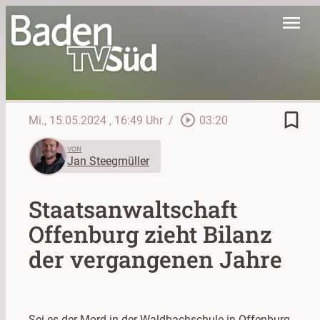
menu
bookmark_border
play_circle_outline
Mi., 15.05.2024
, 16:49 Uhr
/
03:20
VON
Jan Steegmüller
Staatsanwaltschaft
Offenburg zieht Bilanz
der vergangenen Jahre
Sei es der Mord in der Waldbachschule in Offenburg