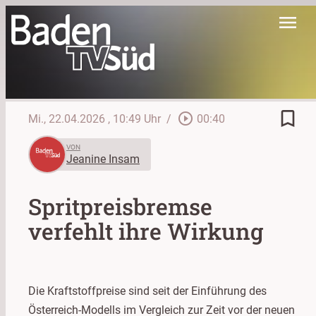
menu
bookmark_border
play_circle_outline
Mi., 22.04.2026
, 10:49 Uhr
/
00:40
VON
Jeanine Insam
Spritpreisbremse
verfehlt ihre Wirkung
Die Kraftstoffpreise sind seit der Einführung des
Österreich-Modells im Vergleich zur Zeit vor der neuen