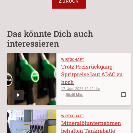
ZURÜCK
Das könnte Dich auch
interessieren
WIRTSCHAFT
Trotz Preisrückgang:
Spritpreise laut ADAC zu
hoch
17. Juni 2026
12:42
bookmark_border
00:40 Min.
WIRTSCHAFT
Mineralölunternehmen
behalten Tankrabatte