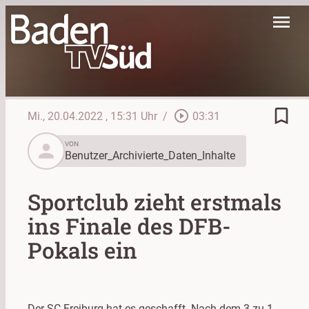
menu
bookmark_border
play_circle_outline
Mi., 20.04.2022
, 15:31 Uhr
/
03:31
person
VON
Benutzer_Archivierte_Daten_Inhalte
Sportclub zieht erstmals
ins Finale des DFB-
Pokals ein
Der SC Freiburg hat es geschafft. Nach dem 3 zu 1