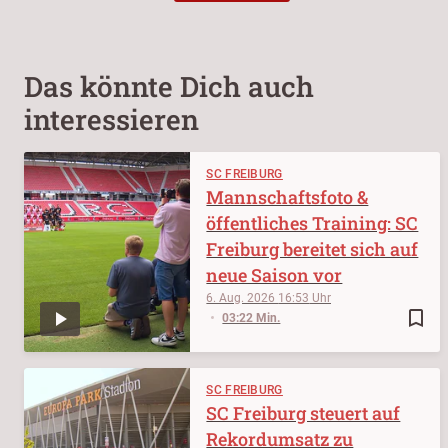
Das könnte Dich auch
interessieren
SC FREIBURG
Mannschaftsfoto &
öffentliches Training: SC
Freiburg bereitet sich auf
neue Saison vor
6. Aug. 2026
16:53
bookmark_border
03:22 Min.
SC FREIBURG
SC Freiburg steuert auf
Rekordumsatz zu