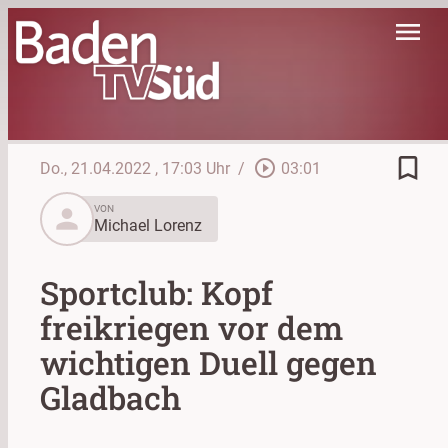
menu
bookmark_border
play_circle_outline
Do., 21.04.2022
, 17:03 Uhr
/
03:01
person
VON
Michael Lorenz
Sportclub: Kopf
freikriegen vor dem
wichtigen Duell gegen
Gladbach