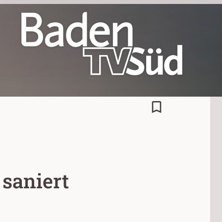
bookmark_border
 saniert