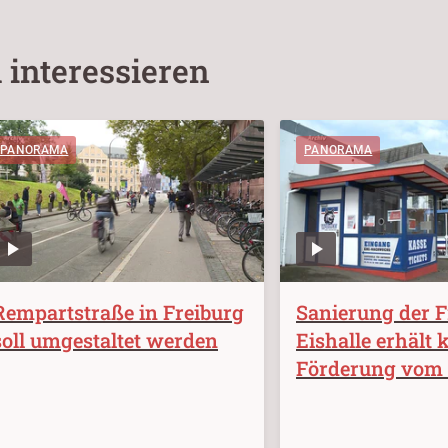
 interessieren
PANORAMA
PANORAMA
Rempartstraße in Freiburg
Sanierung der F
soll umgestaltet werden
Eishalle erhält 
Förderung vom