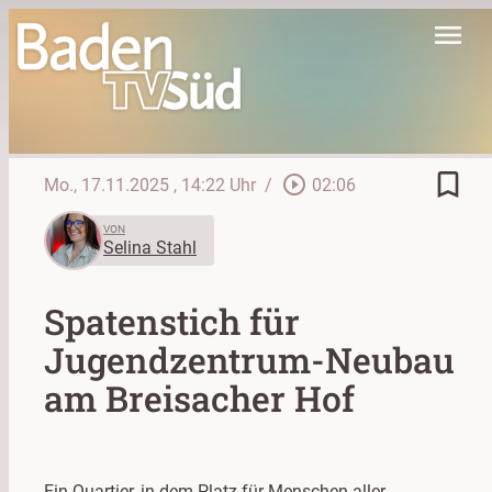
menu
bookmark_border
play_circle_outline
Mo., 17.11.2025
, 14:22 Uhr
/
02:06
VON
Selina Stahl
Spatenstich für
Jugendzentrum-Neubau
am Breisacher Hof
Ein Quartier, in dem Platz für Menschen aller