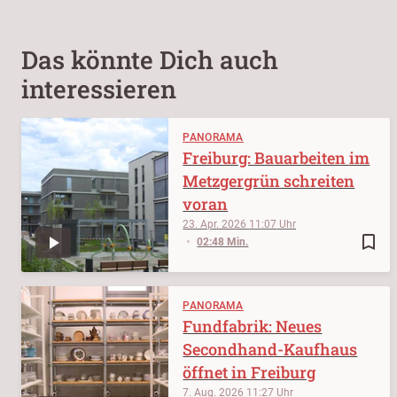
Das könnte Dich auch
interessieren
PANORAMA
Freiburg: Bauarbeiten im
Metzgergrün schreiten
voran
23. Apr. 2026
11:07
bookmark_border
02:48 Min.
PANORAMA
Fundfabrik: Neues
Secondhand-Kaufhaus
öffnet in Freiburg
7. Aug. 2026
11:27