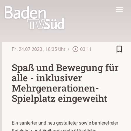
menu
bookmark_border
play_circle_outline
Fr., 24.07.2020
, 18:35 Uhr
/
03:11
Spaß und Bewegung für
alle - inklusiver
Mehrgenerationen-
Spielplatz eingeweiht
Ein sanierter und neu gestalteter sowie barrierefreier
Spielplatz und Freiburgs erste öffentliche