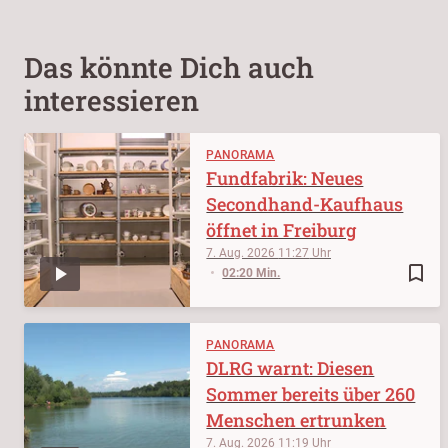
Das könnte Dich auch
interessieren
PANORAMA
Fundfabrik: Neues
Secondhand-Kaufhaus
öffnet in Freiburg
7. Aug. 2026
11:27
bookmark_border
02:20 Min.
PANORAMA
DLRG warnt: Diesen
Sommer bereits über 260
Menschen ertrunken
7. Aug. 2026
11:19