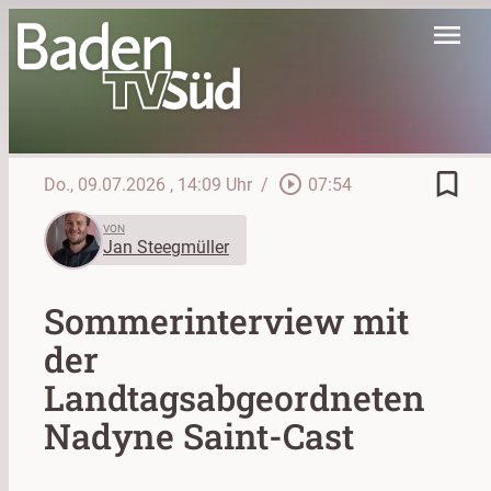
menu
bookmark_border
play_circle_outline
Do., 09.07.2026
, 14:09 Uhr
/
07:54
VON
Jan Steegmüller
Sommerinterview mit
der
Landtagsabgeordneten
Nadyne Saint-Cast