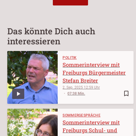
Das könnte Dich auch
interessieren
POLITIK
Sommerinterview mit
Freiburgs Bürgermeister
Stefan Breiter
2. Sep. 2025
12:59
bookmark_border
07:38 Min.
SOMMERGESPRÄCHE
Sommerinterview mit
Freiburgs Schul- und