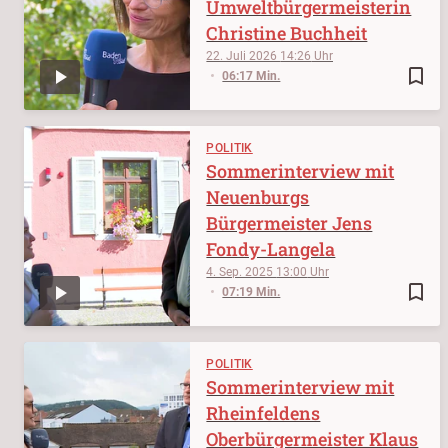
Umweltbürgermeisterin
Christine Buchheit
22. Juli 2026
14:26
bookmark_border
06:17 Min.
POLITIK
Sommerinterview mit
Neuenburgs
Bürgermeister Jens
Fondy-Langela
4. Sep. 2025
13:00
bookmark_border
07:19 Min.
POLITIK
Sommerinterview mit
Rheinfeldens
Oberbürgermeister Klaus