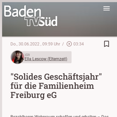
menu
bookmark_border
play_circle_outline
Do., 30.06.2022
, 09:59 Uhr
/
03:34
VON
Ella Lescow (Elternzeit)
"Solides Geschäftsjahr"
für die Familienheim
Freiburg eG
Bezahlbaren Wohnraum schaffen und erhalten – Das