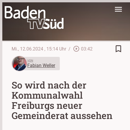
menu
bookmark_border
play_circle_outline
Mi., 12.06.2024
, 15:14 Uhr
/
03:42
VON
Fabian Weller
So wird nach der
Kommunalwahl
Freiburgs neuer
Gemeinderat aussehen