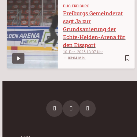
EHC FREIBURG
Freiburgs Gemeinderat
sagt Ja zur
Grundsanierung der
Echte-Helden-Arena für
den Eissport
10. Dez. 2025
13:07
bookmark_border
03:04 Min.