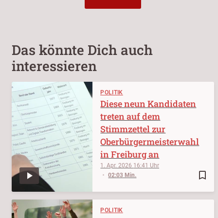
Das könnte Dich auch
interessieren
POLITIK
Diese neun Kandidaten
treten auf dem
Stimmzettel zur
Oberbürgermeisterwahl
in Freiburg an
1. Apr. 2026
16:41
bookmark_border
02:03 Min.
POLITIK