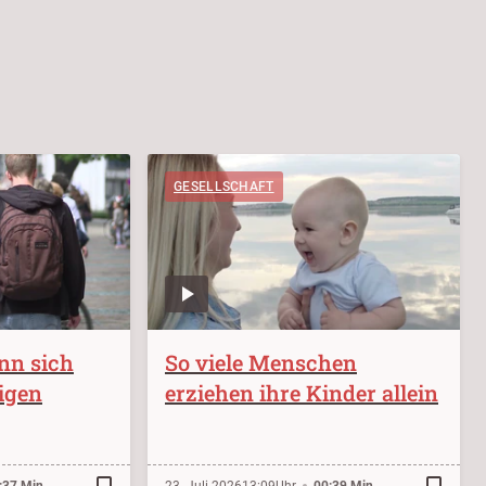
GESELLSCHAFT
nn sich
So viele Menschen
igen
erziehen ihre Kinder allein
bookmark_border
bookmark_border
:37 Min.
23. Juli 2026
13:09
00:39 Min.