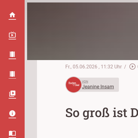
play_circle_outline
Fr., 05.06.2026
, 11:32 Uhr
/
VON
Jeanine Insam
So groß ist