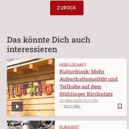
ZURÜCK
Das könnte Dich auch
interessieren
GESELLSCHAFT
Kulturkiosk: Mehr
Aufenthaltsqualität und
Teilhabe auf dem
Stühlinger Kirchplatz
20. März 2026
15:12
bookmark_border
02:31 Min.
BLAULICHT