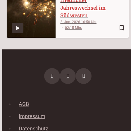
Jahreswechsel im
Südwesten
2. Jan. 2026
16:58
bookmark_border
02:15 Min.
AGB
Impressum
Datenschutz