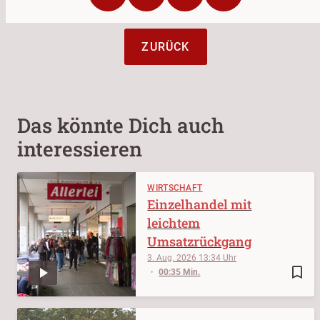
ZURÜCK
Das könnte Dich auch
interessieren
WIRTSCHAFT
Einzelhandel mit
leichtem
Umsatzrückgang
3. Aug. 2026
13:34
bookmark_border
00:35 Min.