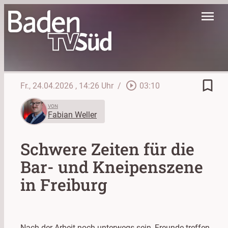
menu
bookmark_border
play_circle_outline
Fr., 24.04.2026
, 14:26 Uhr
/
03:10
VON
Fabian Weller
Schwere Zeiten für die
Bar- und Kneipenszene
in Freiburg
Nach der Arbeit noch unterwegs sein, Freunde treffen,