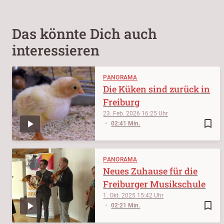
Das könnte Dich auch
interessieren
PANORAMA
Die Küken sind zurück in
Freiburg
23. Feb. 2026
16:25
bookmark_border
02:41 Min.
PANORAMA
Neues Zuhause für die
Freiburger Musikschule
1. Okt. 2025
15:42
bookmark_border
02:21 Min.