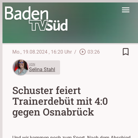
menu
bookmark_border
play_circle_outline
Mo., 19.08.2024
, 16:20 Uhr
/
03:26
VON
Selina Stahl
Schuster feiert
Trainerdebüt mit 4:0
gegen Osnabrück
Und wir kommen noch zum Sport. Nach dem Abschied