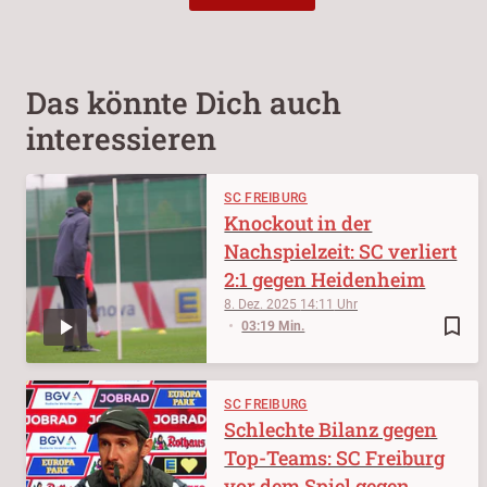
Das könnte Dich auch
interessieren
SC FREIBURG
Knockout in der
Nachspielzeit: SC verliert
2:1 gegen Heidenheim
8. Dez. 2025
14:11
bookmark_border
03:19 Min.
SC FREIBURG
Schlechte Bilanz gegen
Top-Teams: SC Freiburg
vor dem Spiel gegen