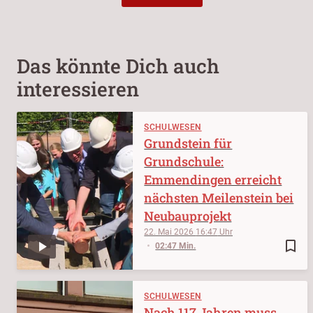
Das könnte Dich auch
interessieren
SCHULWESEN
Grundstein für
Grundschule:
Emmendingen erreicht
nächsten Meilenstein bei
Neubauprojekt
22. Mai 2026
16:47
bookmark_border
02:47 Min.
SCHULWESEN
Nach 117 Jahren muss