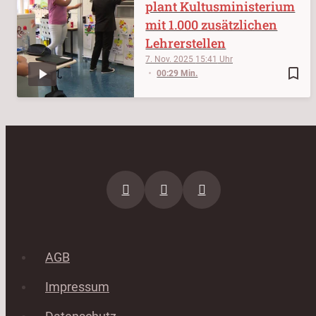
plant Kultusministerium
mit 1.000 zusätzlichen
Lehrerstellen
7. Nov. 2025
15:41
bookmark_border
00:29 Min.
AGB
Impressum