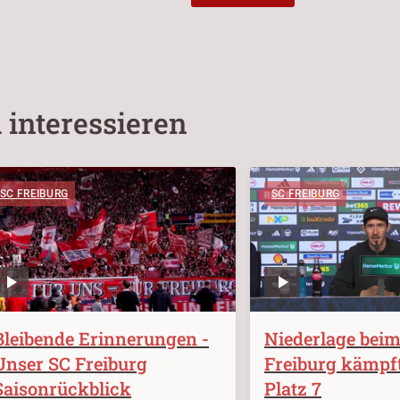
 interessieren
SC FREIBURG
SC FREIBURG
Bleibende Erinnerungen -
Niederlage bei
Unser SC Freiburg
Freiburg kämpf
Saisonrückblick
Platz 7