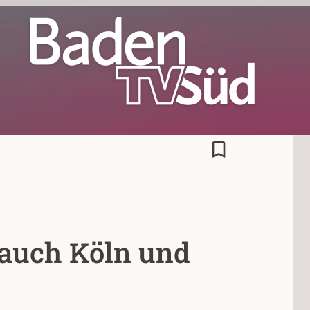
bookmark_border
t auch Köln und