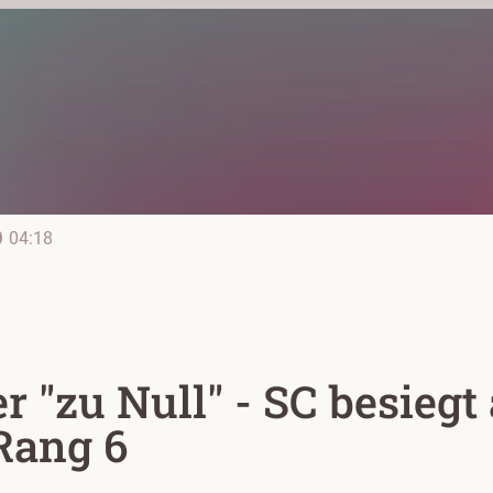
line
04:18
 "zu Null" - SC besieg
 Rang 6