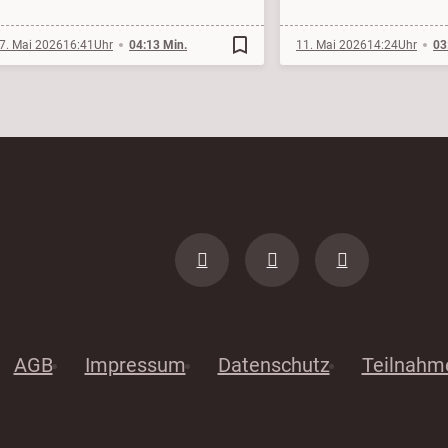
bookmark_border
7. Mai 2026
16:41
04:13 Min.
11. Mai 2026
14:24
03
AGB
Impressum
Datenschutz
Teilnahm