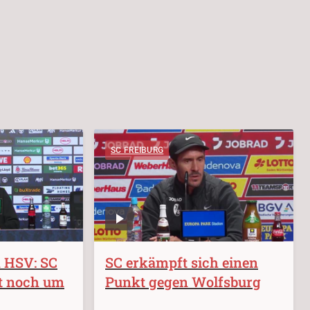
SC FREIBURG
m HSV: SC
SC erkämpft sich einen
t noch um
Punkt gegen Wolfsburg