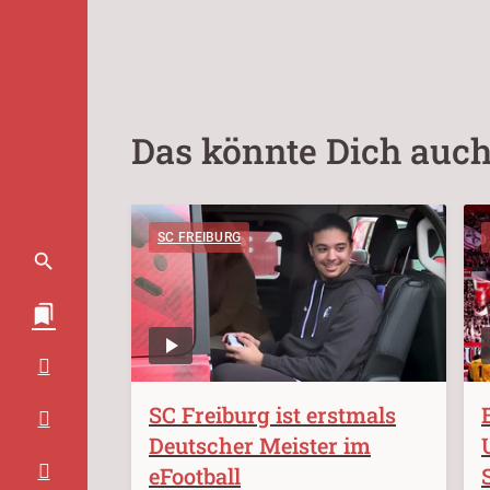
Das könnte Dich auch
SC FREIBURG
SC Freiburg ist erstmals
Deutscher Meister im
eFootball